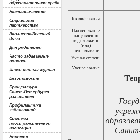
образовательная среда
Наставничество
Квалификация
Социальное
партнерство
Наименование
Эко-школа/Зеленый
направления
флаг
подготовки и
(или)
Для родителей
специальности
Часто задаваемые
Ученая степень
вопросы
Ученое звание
Электронный журнал
Тео
Безопасность
Прокуратура
Санкт-Петербурга
разъясняет
Госу
Профилактика
учреж
заболеваний
образова
Система
пространственной
навигации
Санкт
Новости