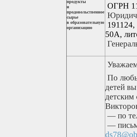
продукты
ОГРН 1
и
продовольственное
Юридиче
сырье
в образовательную
191124
,
организацию
50А, лит
Генерал
Уважаемы
По любы
детей в
детским
Викторо
— по тел
— письм
ds78@obr