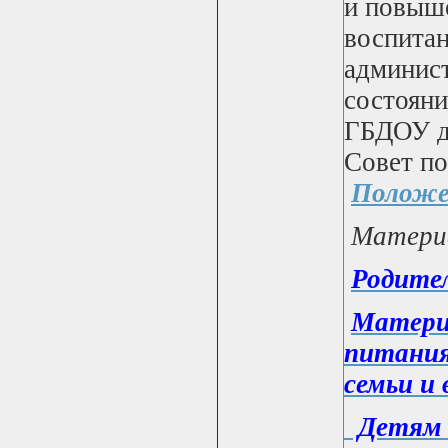
и повыше
воспитан
админист
состояни
ГБДОУ д
Совет по
Положе
Материа
Родител
Материа
питания
семьи и
Детям и