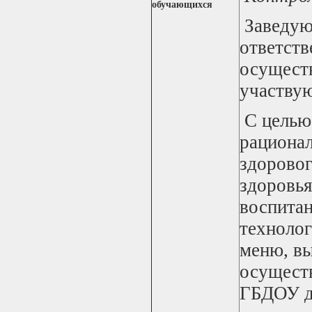
обучающихся
Заведую
ответств
осуществ
участвую
С целью 
рационал
здоровог
здоровья
воспитан
технолог
меню, вы
осуществ
ГБДОУ д