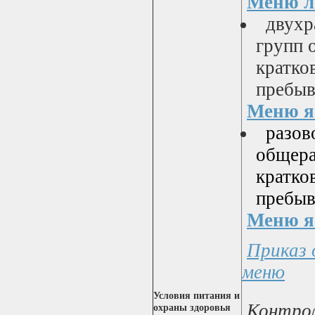
Меню ло
двухра
групп 
кратко
пребыв
Меню яс
разов
общера
кратко
пребыв
Меню яс
Приказ 
меню
Условия питания и
Контрол
охраны здоровья