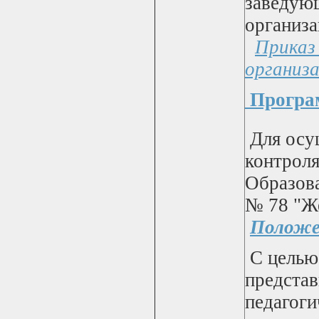
заведующ
организа
Приказ
организ
Програм
Для осу
контроля
Образов
№ 78 "Ж
Положе
С целью 
представ
педагоги