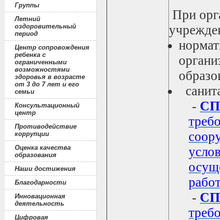
Группы
При орг
Летний
оздоровительный
учрежден
период
нормат
Центр сопровождения
ребенка с
органи
ограниченными
возможностями
образо
здоровья в возрасте
от 3 до 7 лет и его
санита
семьи
-
СП 
Консультационный
центр
требо
Противодействие
соору
коррупции
Оценка качества
усло
образования
осущ
Наши достижения
работ
Благодарности
-
СП 
Инновационная
деятельность
требо
Цифровая