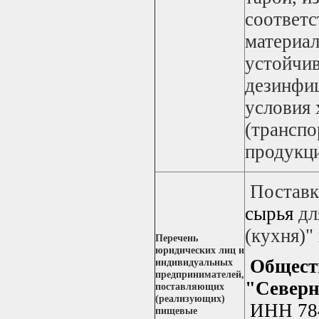
соответ
материа
устойчи
дезинфи
условия 
(транспо
продукц
Постав
сырья
дл
(кухня)"
Перечень
юридических лиц и
Общест
индивидуальных
предпринимателей,
"Северн
поставляющих
(реализующих)
ИНН 78
пищевые