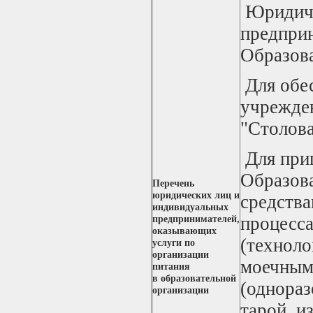
Юридиче
предприн
Образова
Для обес
учрежде
"Столова
Для приг
Образов
Перечень
юридических лиц и
средства
индивидуальных
процесса
предпринимателей,
оказывающих
(техноло
услуги по
организации
моечным
питания
в образовательной
(однораз
организации
тарой, и