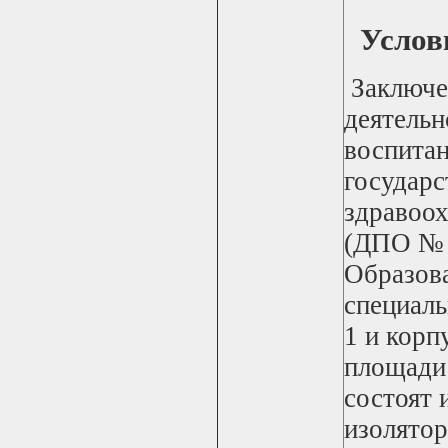
Услови
З
аключе
деятель
воспитан
государ
здравоо
(ДПО № 
Образов
специаль
1 и корп
площади 
состоят 
изолятор