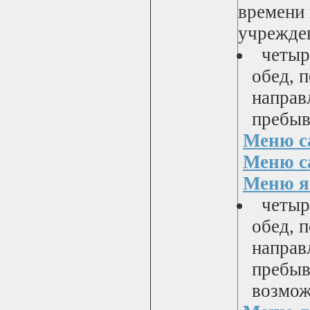
времени 
учрежде
четыре
обед, 
направ
пребыв
Меню са
Меню са
Меню яс
четыре
обед, 
направ
пребыв
возмож