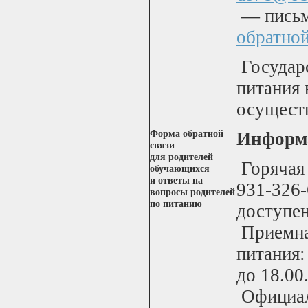
— письме
обратной
Государс
питания 
осущест
Форма обратной
Информа
связи
для родителей
Горячая 
обучающихся
и ответы на
931-326-
вопросы родителей
по питанию
доступен
Приемна
питания
до 18.00
Официал