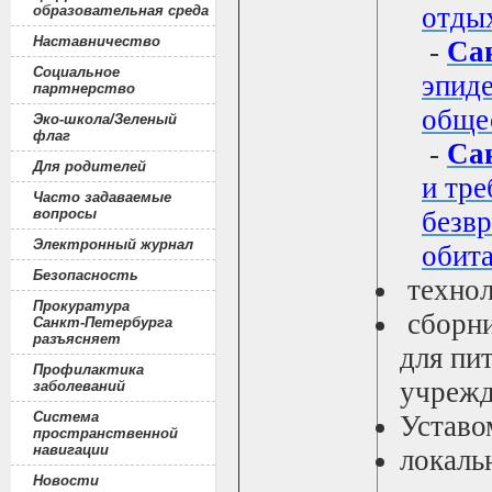
отды
образовательная среда
Наставничество
-
Сан
Социальное
эпиде
партнерство
обще
Эко-школа/Зеленый
флаг
-
Са
Для родителей
и тре
Часто задаваемые
вопросы
безвр
Электронный журнал
обит
Безопасность
технол
Прокуратура
сборни
Санкт-Петербурга
разъясняет
для пи
Профилактика
учрежд
заболеваний
Система
Уставо
пространственной
навигации
локаль
Новости