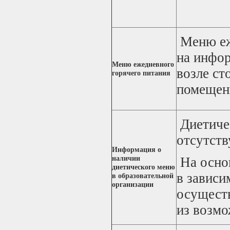
М
еню е
на
инфор
Меню ежедневного
возле ст
горячего питания
помещени
Диетиче
отсутств
Информация о
наличии
На основ
диетического меню
в зависи
в образовательной
организации
осуществ
из возмо