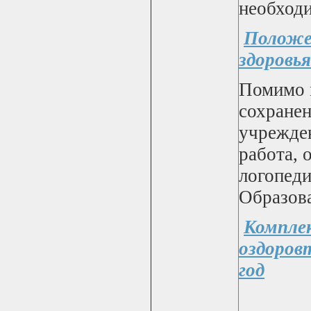
необход
Положе
здоровь
Помимо 
сохранен
учрежден
работа, 
логопед
Образов
Комплек
оздоров
год