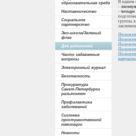
В нашем 
образовательная среда
-
логопу
Наставничество
- четыр
подготови
Социальное
группы
,
в
партнерство
заключе
Эко-школа/Зеленый
Положени
флаг
Положени
Положени
Для родителей
Положени
Положени
Часто задаваемые
нарушен
вопросы
Электронный журнал
Безопасность
Прокуратура
Санкт-Петербурга
разъясняет
Профилактика
заболеваний
Система
пространственной
навигации
Новости