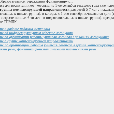
образовательном учреждении
функционируют:
нкт
для воспитанников, которым на 1-ое сентября текущего года уже испо
е группы компенсирующей направленности
для детей 5-7 лет с тяжелы
тельные к школе группы), в которые с 1-ого сентября зачисляются дети (
 возрасте полных 6-ти лет - в подготовительные к школе группы), пред
ние ТПМПК.
е о работе педагога-психолога
е об инфраструктурном объекте логопункт
е об организации работы учителя-логопеда в условиях логопункта
е о группе компенсирующей направленности
е об организации работы учителя-логопеда в группе компенсирующ
иями речи, фонетико-фонематическими нарушениями речи