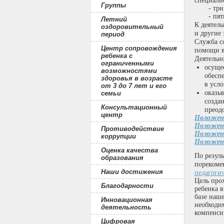
специали
Группы
- три пе
- пять 
Летний
К деятел
оздоровительный
и другие
период
Служба с
Центр сопровождения
помощи в
ребенка с
Деятельн
ограниченными
осуще
возможностями
обесп
здоровья в возрасте
в усло
от 3 до 7 лет и его
оказы
семьи
созда
Консультационный
преод
центр
Положени
Положени
Противодействие
Положени
коррупции
Положени
Оценка качества
По резул
образования
порекоме
Наши достижения
педагоги
Цель про
Благодарности
ребенка 
базе наш
Инновационная
необходи
деятельность
компенси
Цифровая