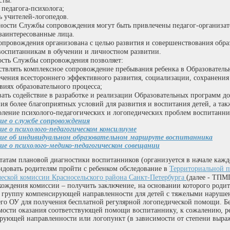
сты:
дагога-психолога;
учителей-логопедов.
ьности Службы сопровождения могут быть привлечены педагог-организато
 заинтересованные лица.
опровождения организована с целью развития и совершенствования образ
оспитанникам в обучении и личностном развитии.
ость Службы сопровождения позволяет:
ствлять комплексное сопровождение пребывания ребенка в Образователь
ечения всестороннего эффективного развития, социализации, сохранения
виях образовательного процесса;
вать содействие в разработке и реализации Образовательных программ д
ния более благоприятных условий для развития и воспитания детей, а та
оление психолого-педагогических и логопедических проблем воспитанни
е о службе сопровождения
е о психолого-педагогическом консилиуме
е об индивидуальном образовательном маршруте воспитанника
е о психолого-медико-педагогическом совещании
ьтатам плановой диагностики воспитанников (организуется в начале кажд
ндовать родителям пройти с ребенком обследование в
Территориальной п
ческой комиссии Красносельского района Санкт-Петербурга
(далее -
ТПМП
хождения комиссии – получить заключение, на основании которого родит
в группу компенсирующей направленности для детей с тяжелыми наруше
его ОУ для получения бесплатной регулярной логопедической помощи.
мости оказания соответствующей помощи воспитаннику, к сожалению, ре
рующей направленности или логопункт (в зависимости от степени выра