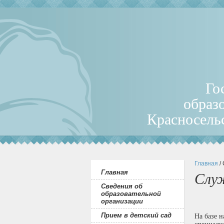
Го
образ
Красносель
Главная
/
Главная
Слу
Сведения об
образовательной
организации
Прием в детский сад
На базе 