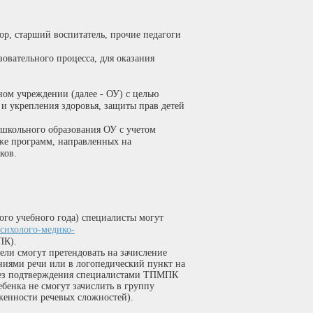
р, старший воспитатель, прочие педагоги
овательного процесса, для оказания
ном учреждении (далее - ОУ) с целью
 и укрепления здоровья, защиты прав детей
ошкольного образования ОУ с учетом
кже программ, направленных на
ков.
ого учебного года) специалисты могут
сихолого-медико-
К).
ели смогут претендовать на зачисление
ниями речи или в логопедический пункт на
 Без подтверждения специалистами ТПМПК
бенка не смогут зачислить в группу
женности речевых сложностей).