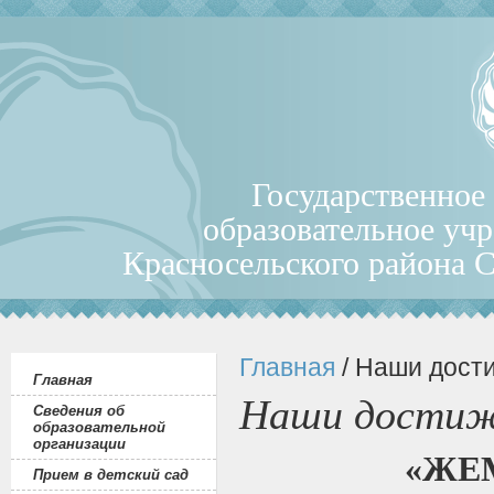
Государственное
образовательное уч
Красносельского района 
Главная
/ Наши дост
Главная
Наши достиж
Сведения об
образовательной
организации
«ЖЕ
Прием в детский сад