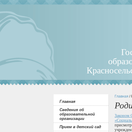
Го
образ
Красносель
Главная
/
Главная
Род
Сведения об
образовательной
Законом С
организации
«Социаль
присмотр
Прием в детский сад
учрежден