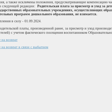
ния, а также исключены положения, предусматривающие компенсацию час
в следующей редакции:
Родительская плата за присмотр и уход за де
ударственных образовательных учреждениях, осуществляющих образ
тельных программ дошкольного образования, не взимается.
пления в силу - 01.09.2024.
родительской платы, произведенной ранее, за присмотр и уход производи
ителей) с учетом фактического посещения воспитанником Образовательн
 на возврат
 на возврат в связи с выбытием