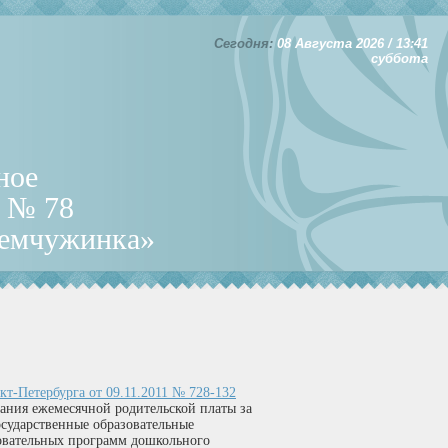
Сегодня:
08 Августа 2026 / 13:41
суббота
ное
д № 78
Жемчужинка»
кт-Петербурга от 09.11.2011 № 728-132
ания ежемесячной родительской платы за
сударственные образовательные
зовательных программ дошкольного