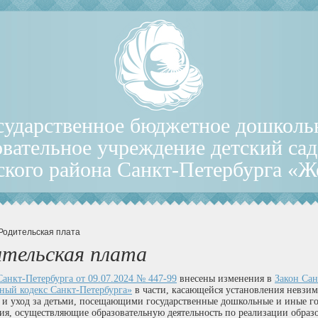
сударственное бюджетное дошколь
овательное учреждение детский са
ского района Санкт-Петербурга «
 Родительская плата
ительская плата
анкт-Петербурга от 09.07.2024 № 447-99
внесены изменения в
Закон Сан
ный кодекс Санкт-Петербурга»
в части, касающейся установления невзим
 и уход за детьми, посещающими государственные дошкольные и иные го
ия, осуществляющие образовательную деятельность по реализации обра