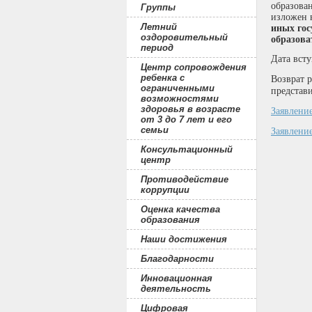
образова
Группы
изложен 
Летний
иных гос
оздоровительный
образова
период
Дата всту
Центр сопровождения
ребенка с
Возврат 
ограниченными
представ
возможностями
здоровья в возрасте
Заявление
от 3 до 7 лет и его
семьи
Заявление
Консультационный
центр
Противодействие
коррупции
Оценка качества
образования
Наши достижения
Благодарности
Инновационная
деятельность
Цифровая