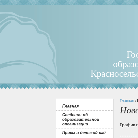
Го
образ
Красносель
Главная
/
Главная
Нов
Сведения об
образовательной
организации
График 
Прием в детский сад