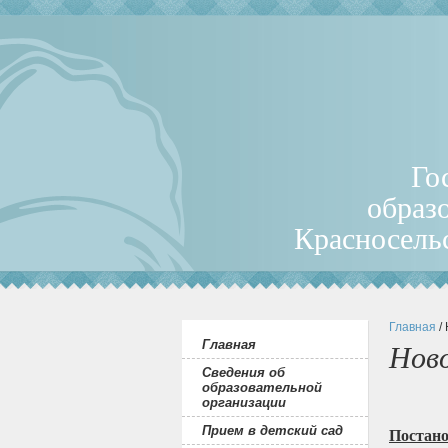
Го
образ
Красносель
Главная
/
Главная
Нов
Сведения об
образовательной
организации
Прием в детский сад
Постан