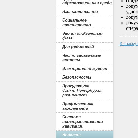
свиде
образовательная среда
докум
удост
Наставничество
докум
Социальное
докум
партнерство
опера
Эко-школа/Зеленый
флаг
К списку
Для родителей
Часто задаваемые
вопросы
Электронный журнал
Безопасность
Прокуратура
Санкт-Петербурга
разъясняет
Профилактика
заболеваний
Система
пространственной
навигации
Новости