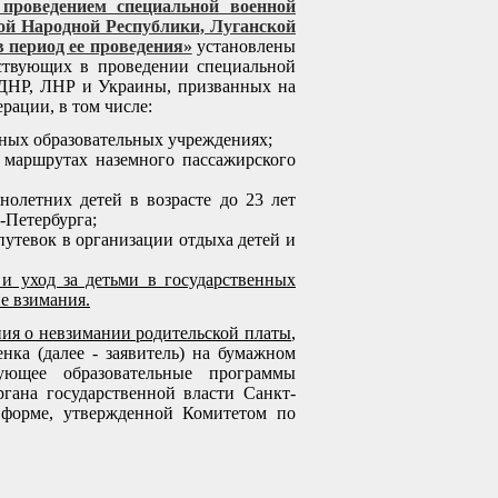
проведением специальной военной
ой Народной Республики, Луганской
 период ее проведения»
установлены
ствующих в проведении специальной
 ДНР, ЛНР и Украины, призванных на
ации, в том числе:
ьных образовательных учреждениях;
 маршрутах наземного пассажирского
нолетних детей в возрасте до 23 лет
-Петербурга;
путевок в организации отдыха детей и
и уход за детьми в государственных
е взимания.
ния о невзимании родительской платы
,
нка (далее - заявитель) на бумажном
зующее образовательные программы
ргана государственной власти Санкт-
о форме, утвержденной Комитетом по