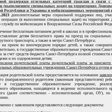
ьной поддержки отдельных категорий граждан в связи с 
и (выполнением специальных задач) на территориях Донецк
й Республики и Украины и мобилизационных мероприятий в
2.2023
дополнительные меры социальной поддержки лиц, уча
 операции (в выполнении специальных задач) на территориях
 службу по мобилизации в Вооруженные Силы Российской Федер
ечение бесплатным питанием детей в школах и в профессионал
оставление детям бесплатного права на проезд на социальных
утного транспорта, а также в метро Санкт-Петербурга;
 на прием во внеочередном порядке детей, а также совершен
ительно, в государственные образовательные учреждения Санкт
а за счет средств бюджета Санкт-Петербурга полной стоимости 
ежи и их оздоровления детям;
енсация родительской платы родительской платы за присмотр 
льных образовательных учреждениях Санкт-Петербурга путем н
ация родительской платы предоставляется на основании
заявле
го (направленного) родителем (законным представителем) ребе
е в государственное образовательное учреждение, реали
ного образования, находящееся в ведении исполнительного о
рга (далее соответственно - исполнительный орган, ОУ), п
анию.
менно с заявлением представляются следующие документы: