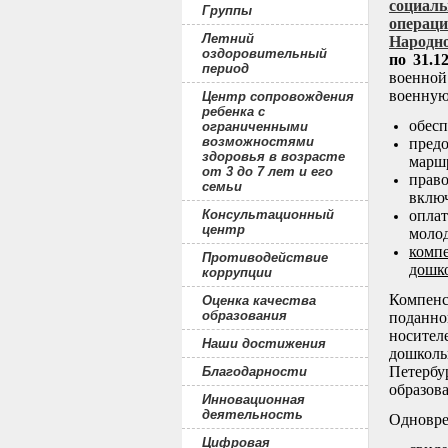
социал
Группы
операци
Летний
Народно
оздоровительный
по 31.1
период
военной
военную
Центр сопровождения
ребенка с
обесп
ограниченными
возможностями
пред
здоровья в возрасте
маршр
от 3 до 7 лет и его
право
семьи
включ
Консультационный
оплат
центр
молод
комп
Противодействие
дошко
коррупции
Компенс
Оценка качества
образования
поданно
носител
Наши достижения
дошколь
Петербу
Благодарности
образов
Инновационная
деятельность
Одновре
Цифровая