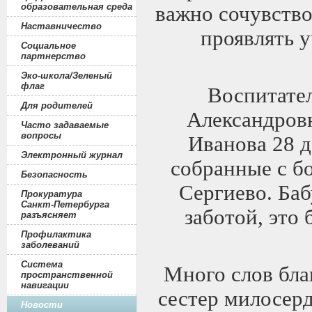
образовательная среда
важно сочувство
Наставничество
проявлять 
Социальное
партнерство
Эко-школа/Зеленый
флаг
Воспитател
Для родителей
Александров
Часто задаваемые
вопросы
Иванова 28 д
Электронный журнал
собранные с б
Безопасность
Сергиево. Ба
Прокуратура
Санкт-Петербурга
заботой, это
разъясняет
Профилактика
заболеваний
Система
Много слов бла
пространственной
навигации
сестер милосерд
Новости