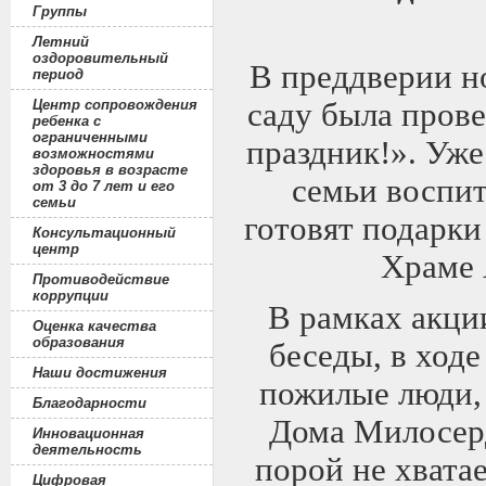
Группы
Летний
оздоровительный
В преддверии н
период
Центр сопровождения
саду была пров
ребенка с
ограниченными
праздник!». Уже
возможностями
здоровья в возрасте
семьи воспит
от 3 до 7 лет и его
семьи
готовят подарк
Консультационный
центр
Храме 
Противодействие
коррупции
В рамках акци
Оценка качества
образования
беседы, в ходе
Наши достижения
пожилые люди, 
Благодарности
Дома Милосер
Инновационная
деятельность
порой не хвата
Цифровая