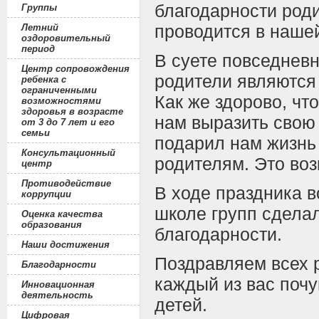
благодарности роди
Группы
проводится в нашей
Летний
оздоровительный
период
В суете повседневн
Центр сопровождения
родители являются
ребенка с
ограниченными
Как же здорово, чт
возможностями
здоровья в возрасте
нам выразить свою 
от 3 до 7 лет и его
семьи
подарил нам жизнь 
Консультационный
родителям. Это воз
центр
Противодействие
В ходе праздника в
коррупции
школе групп сдела
Оценка качества
образования
благодарности.
Наши достижения
Поздравляем всех 
Благодарности
каждый из вас почу
Инновационная
деятельность
детей.
Цифровая