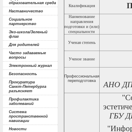
образовательная среда
П
Квалификация
Наставничество
Наименование
Социальное
направления
партнерство
подготовки и (или)
специальности
Эко-школа/Зеленый
флаг
Ученая степень
Для родителей
Часто задаваемые
вопросы
Ученое звание
Электронный журнал
Безопасность
Профессиональная
переподготовка
Прокуратура
АНО ДПО
Санкт-Петербурга
разъясняет
"С
Профилактика
заболеваний
эстетич
Система
ГБУ Д
пространственной
навигации
"Инфор
Новости