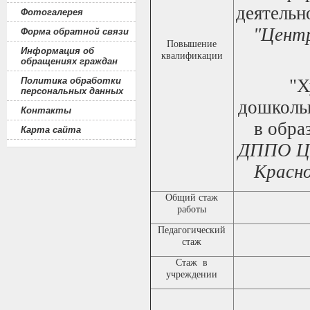
деятельн
Фотогалерея
"Цент
Форма обратной связи
Повышение
Информация об
квалификации
обращениях граждан
Политика обработки
"Х
персональных данных
дошкольн
Контакты
в обра
Карта сайта
ДППО ЦП
Красно
Общий стаж
работы
Педагогический
стаж
Стаж в
учреждении