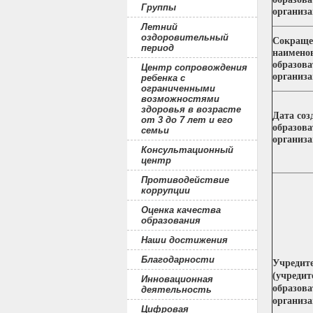
Группы
организ
Летний
оздоровительный
Сокраще
период
наимено
образова
Центр сопровождения
организ
ребенка с
ограниченными
возможностями
здоровья в возрасте
Дата соз
от 3 до 7 лет и его
образова
семьи
организ
Консультационный
центр
Противодействие
коррупции
Оценка качества
образования
Наши достижения
Благодарности
Учредит
(учредит
Инновационная
образова
деятельность
организ
Цифровая