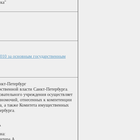
ка"
2010 за основным государственным
нкт-Петербург
ственной власти Санкт-Петербурга.
вательного учреждения осуществляет
лномочий, отнесенных к компетенции
а, а также Комитета имущественных
ербурга.
А
она
:
литера А