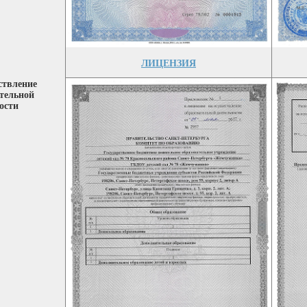
ЛИЦЕНЗИЯ
ствление
тельной
ости