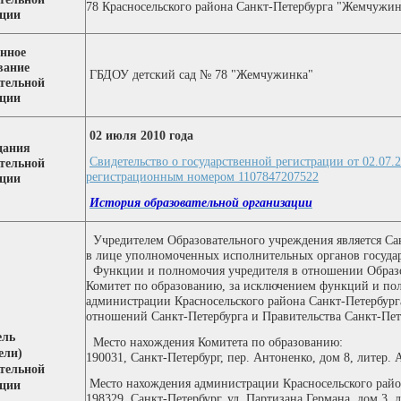
78 Красносельского района Санкт-Петербурга "Жемчужин
ации
нное
вание
ГБДОУ детский сад № 78 "Жемчужинка"
тельной
ации
02 июля 2010 года
дания
Свидетельство о государственной регистрации от 02.07.
тельной
регистрационным номером 1107847207522
ации
История образовательной организации
Учредителем Образовательного учреждения является Са
в лице уполномоченных исполнительных органов государ
Функции и полномочия учредителя в отношении Образо
Комитет по образованию, за исключением функций и по
администрации Красносельского района Санкт-Петербург
отношений Санкт-Петербурга и Правительства Санкт-Пет
ель
Место нахождения Комитета
по образованию
:
ели)
190031, Санкт-Петербург, пер. Антоненко, дом 8, литер. 
тельной
Место нахождения
администрации Красносельского рай
ации
198329, Санкт-Петербург, ул. Партизана Германа, дом 3, 