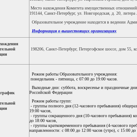
Место нахождения
Комитета имущественных отношений
191144, Санкт-Петербург, ул. Новгородская, д. 20, литера
Образовательное учреждение находится в ведении Адми
Информация о вышестоящих организациях
ахождения
тельной
198206, Санкт-Петербург, Петергофское шоссе, дом 55, к
ации
Режим работы Образовательного учреждения:
понедельник - пятница, с 07:00 до 19:00 часов.
Выходные дни: суббота, воскресенье и праздничные дни
Российской Федерации
 график
Режим работы групп:
тельной
- группы полного дня (12-часового пребывания) общера
ации
19:00 часов,
-
группы сокращенного дня
(
10-часового пребывания)
к
до 18:00
часов
,
-
группы кратковременного пребывания
(4-
часового пр
направленности
:
с
08:00 до 12:00 часов (утро),
с 15:00 до