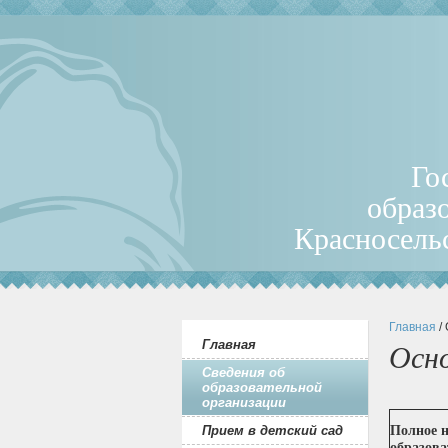
Го
образ
Красносель
Главная
/
Главная
Осно
Сведения об
образовательной
организации
Прием в детский сад
Полное 
образова