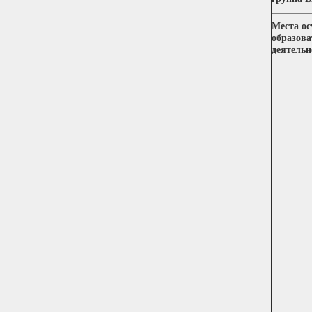
Места о
образова
деятельн