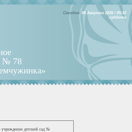
Сегодня:
08 Августа 2026 / 05:32
суббота
ное
д № 78
Жемчужинка»
 учреждение детский сад №