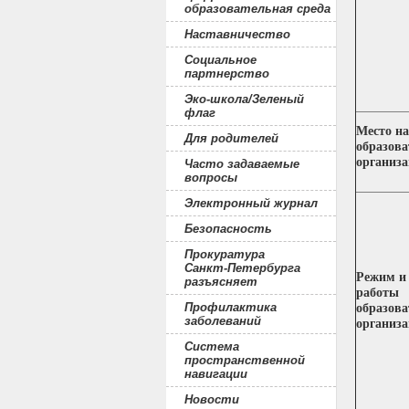
образовательная среда
Наставничество
Социальное
партнерство
Эко-школа/Зеленый
флаг
Место н
Для родителей
образова
организ
Часто задаваемые
вопросы
Электронный журнал
Безопасность
Прокуратура
Санкт-Петербурга
Режим и
разъясняет
работы
Профилактика
образова
заболеваний
организ
Система
пространственной
навигации
Новости