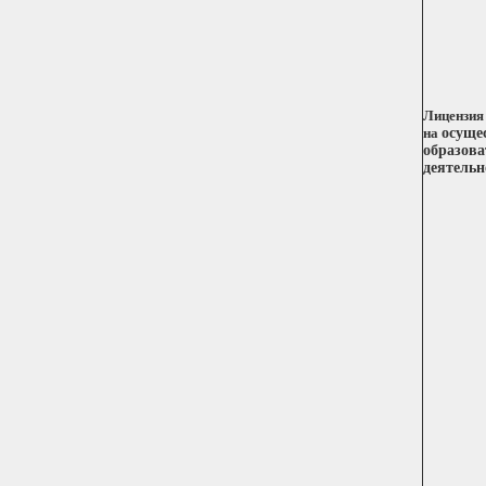
Лицензия
на
осуще
образова
деятельн