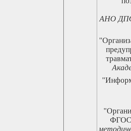
по
АНО ДПО
"Организ
предуп
травма
Акаде
"Информ
"Органи
ФГОС
методиче